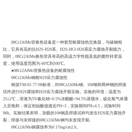
08Cr2AlMo管换热设备是一种新型耐腐蚀热交换器，与碳钢相
比，它具有高的抗H2S-H20系、H2S-HCl-H20系应力腐蚀开裂能力，
同时，08Cr2AlMo换热管具有高的高温力学性能及低的脆性转变温
度，使用温度范围为-60℃到500℃。
●08Cr2AlMo管换热设备的耐腐蚀性
08Cr2AlMo钢耐H2S应力腐蚀性
根据TM-01-77-90标准，对08Cr2AlMo钢、10#钢和两种钢的焊接
试件进行H2S腐蚀和H2S应力腐蚀开裂实验。实验的环境：温度为
25±2℃，溶液为5%氯化钠+0.5%冰醋酸+94.5%蒸馏水，硫化氢气体通
入至饱和，保证初始酸值接近PH=3，实验期间PH≤4.5，试验时间
96h。实验结果表明，加载的10#钢及焊接试样均发生H2S应力腐蚀开
裂，焊接与未焊接的08Cr2AIMo钢均未发现开裂。
08Cr2AIMo钢腐蚀率为0.17mg/cm2.h。