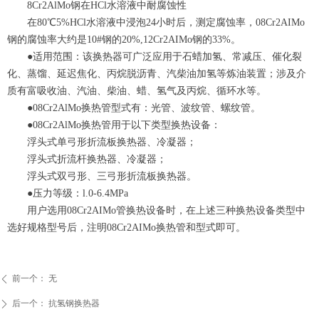
8Cr2AlMo钢在HCl水溶液中耐腐蚀性
在80℃5%HCl水溶液中浸泡24小时后，测定腐蚀率，08Cr2AIMo
钢的腐蚀率大约是10#钢的20%,12Cr2AIMo钢的33%。
●适用范围：该换热器可广泛应用于石蜡加氢、常减压、催化裂
化、蒸馏、延迟焦化、丙烷脱沥青、汽柴油加氢等炼油装置；涉及介
质有富吸收油、汽油、柴油、蜡、氢气及丙烷、循环水等。
●08Cr2AlMo换热管型式有：光管、波纹管、螺纹管。
●08Cr2AlMo换热管用于以下类型换热设备：
浮头式单弓形折流板换热器、冷凝器；
浮头式折流杆换热器、冷凝器；
浮头式双弓形、三弓形折流板换热器。
●压力等级：l.0-6.4MPa
用户选用08Cr2AIMo管换热设备时，在上述三种换热设备类型中
选好规格型号后，注明08Cr2AIMo换热管和型式即可。
前一个：
无
ꄴ
后一个：
抗氢钢换热器
ꄲ