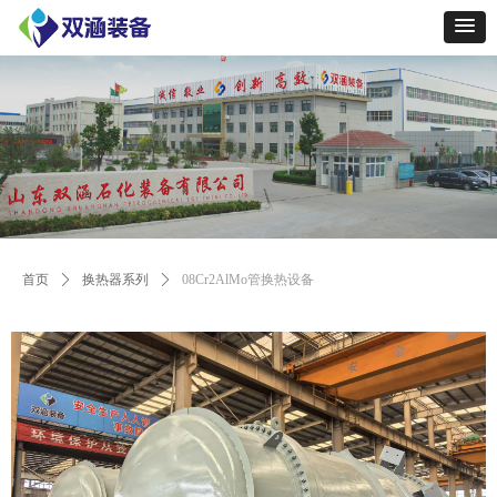
Control Render
Error!ControlType:productSlideBind,StyleName:Style1,ColorName:Item0,Message:
ControlType:productSlideBind Error:未将对象引用设置到对象的实例。
首页
ꄲ
换热器系列
ꄲ
08Cr2AlMo管换热设备