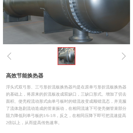
ꁆ
ꁇ
高效节能换热器
浮头式双弓形、三弓形折流板换热器均是在原单弓形折流板换热器
的基础上，将原来的折流板改成双缺口，三缺口形式。增加了切去
面积、使壳程流动形式由单弓板时的错流改变成顺错流态，并克服
了流体急剧流动造成的管束振动，在相同流速下可使壳侧管束部分
阻力降低到单弓板的1/6-1/8，反之，在相同压降下即可把流速提高
2倍以上，从而提高传热速率。