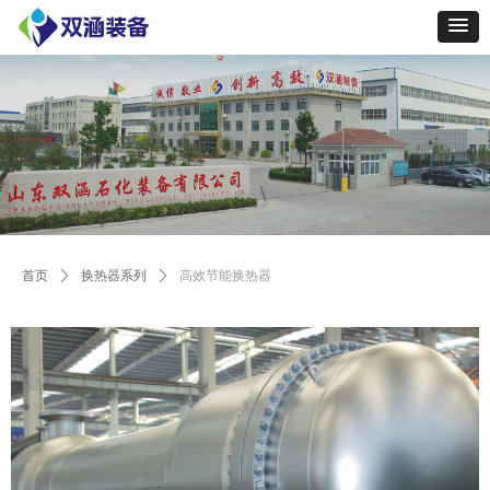
Control Render
Error!ControlType:productSlideBind,StyleName:Style1,ColorName:Item0,Message:
ControlType:productSlideBind Error:未将对象引用设置到对象的实例。
首页
ꄲ
换热器系列
ꄲ
高效节能换热器