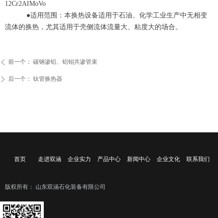
12Cr2AIMoVo
●适用范围：本换热设备适用于石油、化学工业生产中无相变
流体的换热，尤其适用于壳侧流体流量大、粘度大的场合。
前一个：
碳钢渗铝、铝钼共渗管束
ꄴ
后一个：
钛管换热器
ꄲ
首页
走进双涵
企业实力
产品中心
新闻中心
企业文化
联系我们
版权所有：
山东双涵石化装备有限公司