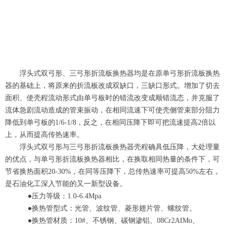
浮头式双弓形、三弓形折流板换热器均是在原单弓形折流板换热
器的基础上，将原来的折流板改成双缺口，三缺口形式。增加了切去
面积、使壳程流动形式由单弓板时的错流改变成顺错流态，并克服了
流体急剧流动造成的管束振动，在相同流速下可使壳侧管束部分阻力
降低到单弓板的1/6-1/8，反之，在相同压降下即可把流速提高2倍以
上，从而提高传热速率。
浮头式双弓形与三弓形折流板换热器壳程确具低压降，大处理量
的优点，与单弓形折流板换热器相比，在换取相同热量的条件下，可
节省换热面积20-30%，在同等压降下，总传热速率可提高50%左右，
是石油化工深入节能的又一新型设备。
●压力等级：1.0-6.4Mpa
●换热管型式：光管、波纹管、菱形翅片管、螺纹管。
●换热管材质：10#、不锈钢、碳钢渗铝、08Cr2AIMo、