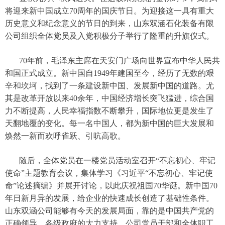
将迎来新中国成立70周年的国庆节日。为迎接这一具有重大
历史意义和纪念意义的节日的到来，山东双涵石化装备有限
公司组织全体党员及入党积极分子举行了隆重的升旗仪式。
70年前，毛泽东主席在天安门广场向世界宣布中华人民共
和国正式成立。新中国自1949年建国至今，经历了无数的艰
辛和坎坷，找到了一条建设新中国、发展新中国的道路。尤
其是改革开放以来40余年，中国经济增长突飞猛进，综合国
力不断提高，人民幸福指数不断攀升，国际地位更是发生了
天翻地覆的变化。每一名中国人，都为新中国的巨大发展和
焕然一新而欢呼雀跃、引吭高歌。
随后，全体党员在一楼党员活动室召开“不忘初心、牢记
使命”主题教育会议，集体学习《习近平“不忘初心、牢记使
命”论述摘编》并展开讨论，以此庆祝祖国70华诞。新中国70
年日新月异的发展，给企业的快速成长创造了基础性条件。
山东双涵公司能够有今天的发展局面，靠的是中国共产党的
正确领导、各级政府的大力支持，公司党员干部和全体职工