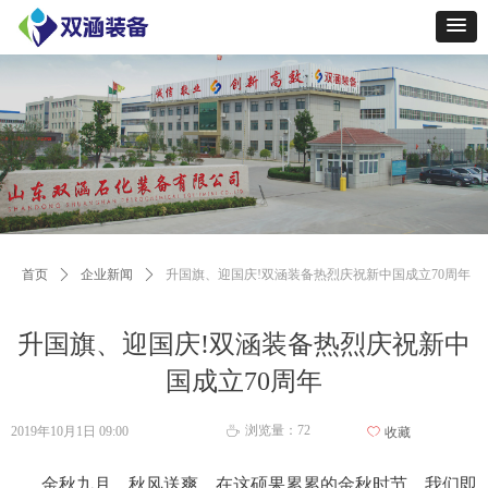
首页
ꄲ
企业新闻
ꄲ
升国旗、迎国庆!双涵装备热烈庆祝新中国成立70周年
升国旗、迎国庆!双涵装备热烈庆祝新中
国成立70周年
浏览量：
72
2019年10月1日
09:00
ꄘ
ꄀ
收藏
金秋九月、秋风送爽。在这硕果累累的金秋时节，我们即