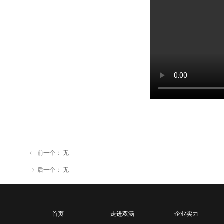
前一个：
无
ꂃ
后一个：
无
ꁹ
首页
走进双涵
企业实力